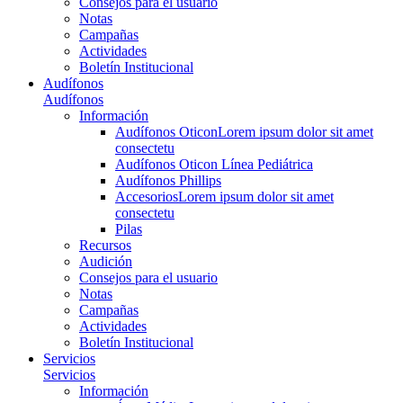
Consejos para el usuario
Notas
Campañas
Actividades
Boletín Institucional
Audífonos
Audífonos
Información
Audífonos Oticon
Lorem ipsum dolor sit amet
consectetu
Audífonos Oticon Línea Pediátrica
Audífonos Phillips
Accesorios
Lorem ipsum dolor sit amet
consectetu
Pilas
Recursos
Audición
Consejos para el usuario
Notas
Campañas
Actividades
Boletín Institucional
Servicios
Servicios
Información