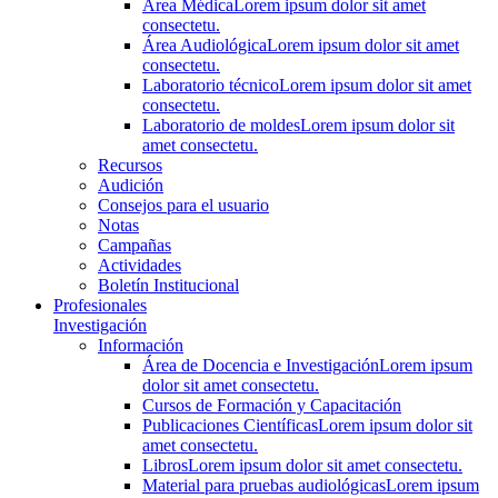
Área Médica
Lorem ipsum dolor sit amet
consectetu.
Área Audiológica
Lorem ipsum dolor sit amet
consectetu.
Laboratorio técnico
Lorem ipsum dolor sit amet
consectetu.
Laboratorio de moldes
Lorem ipsum dolor sit
amet consectetu.
Recursos
Audición
Consejos para el usuario
Notas
Campañas
Actividades
Boletín Institucional
Profesionales
Investigación
Información
Área de Docencia e Investigación
Lorem ipsum
dolor sit amet consectetu.
Cursos de Formación y Capacitación
Publicaciones Científicas
Lorem ipsum dolor sit
amet consectetu.
Libros
Lorem ipsum dolor sit amet consectetu.
Material para pruebas audiológicas
Lorem ipsum