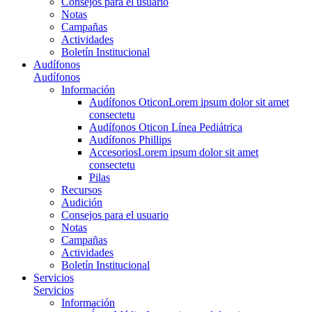
Consejos para el usuario
Notas
Campañas
Actividades
Boletín Institucional
Audífonos
Audífonos
Información
Audífonos Oticon
Lorem ipsum dolor sit amet
consectetu
Audífonos Oticon Línea Pediátrica
Audífonos Phillips
Accesorios
Lorem ipsum dolor sit amet
consectetu
Pilas
Recursos
Audición
Consejos para el usuario
Notas
Campañas
Actividades
Boletín Institucional
Servicios
Servicios
Información