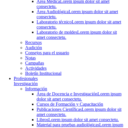
Área Médica
Lorem ipsum dolor sit amet
consectetu.
Área Audiológica
Lorem ipsum dolor sit amet
consectetu.
Laboratorio técnico
Lorem ipsum dolor sit amet
consectetu.
Laboratorio de moldes
Lorem ipsum dolor sit
amet consectetu.
Recursos
Audición
Consejos para el usuario
Notas
Campañas
Actividades
Boletín Institucional
Profesionales
Investigación
Información
Área de Docencia e Investigación
Lorem ipsum
dolor sit amet consectetu.
Cursos de Formación y Capacitación
Publicaciones Científicas
Lorem ipsum dolor sit
amet consectetu.
Libros
Lorem ipsum dolor sit amet consectetu.
Material para pruebas audiológicas
Lorem ipsum