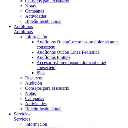
Consejos para el usuario
Notas
Campañas
Actividades
Boletín Institucional
Audífonos
Audífonos
Información
Audífonos Oticon
Lorem ipsum dolor sit amet
consectetu
Audífonos Oticon Línea Pediátrica
Audífonos Phillips
Accesorios
Lorem ipsum dolor sit amet
consectetu
Pilas
Recursos
Audición
Consejos para el usuario
Notas
Campañas
Actividades
Boletín Institucional
Servicios
Servicios
Información