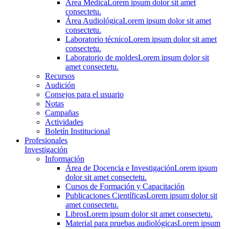
Área Médica
Lorem ipsum dolor sit amet
consectetu.
Área Audiológica
Lorem ipsum dolor sit amet
consectetu.
Laboratorio técnico
Lorem ipsum dolor sit amet
consectetu.
Laboratorio de moldes
Lorem ipsum dolor sit
amet consectetu.
Recursos
Audición
Consejos para el usuario
Notas
Campañas
Actividades
Boletín Institucional
Profesionales
Investigación
Información
Área de Docencia e Investigación
Lorem ipsum
dolor sit amet consectetu.
Cursos de Formación y Capacitación
Publicaciones Científicas
Lorem ipsum dolor sit
amet consectetu.
Libros
Lorem ipsum dolor sit amet consectetu.
Material para pruebas audiológicas
Lorem ipsum